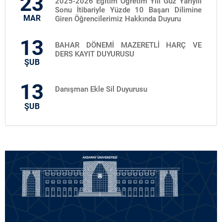
23
2025-2026 Eğitim Öğretim Yılı Güz Yarıyılı
Sonu İtibariyle Yüzde 10 Başarı Dilimine
MAR
Giren Öğrencilerimiz Hakkında Duyuru
13
BAHAR DÖNEMİ MAZERETLİ HARÇ VE
DERS KAYIT DUYURUSU
ŞUB
13
Danışman Ekle Sil Duyurusu
ŞUB