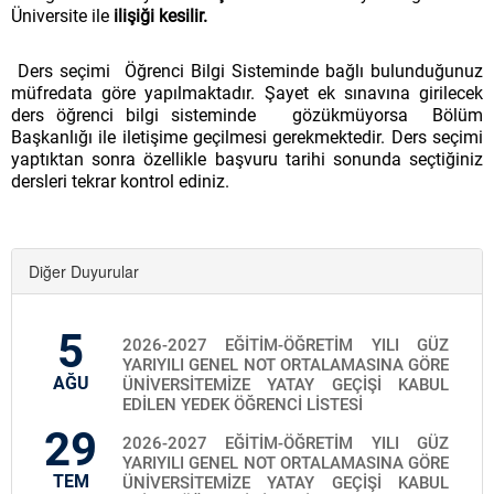
Üniversite ile
ilişiği kesilir.
Ders seçimi Öğrenci Bilgi Sisteminde bağlı bulunduğunuz
müfredata göre yapılmaktadır. Şayet ek sınavına girilecek
ders öğrenci bilgi sisteminde gözükmüyorsa Bölüm
Başkanlığı ile iletişime geçilmesi gerekmektedir. Ders seçimi
yaptıktan sonra özellikle başvuru tarihi sonunda seçtiğiniz
dersleri tekrar kontrol ediniz.
Diğer Duyurular
5
2026-2027 EĞİTİM-ÖĞRETİM YILI GÜZ
YARIYILI GENEL NOT ORTALAMASINA GÖRE
AĞU
ÜNİVERSİTEMİZE YATAY GEÇİŞİ KABUL
EDİLEN YEDEK ÖĞRENCİ LİSTESİ
29
2026-2027 EĞİTİM-ÖĞRETİM YILI GÜZ
YARIYILI GENEL NOT ORTALAMASINA GÖRE
TEM
ÜNİVERSİTEMİZE YATAY GEÇİŞİ KABUL