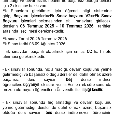
almadığı ve devamsızlık nedeni ile başarısız olduğu dersler
için 2 ek sınav hakkı vardır.
Ek Sınavlara girebilmek için öğrenci bilgi sistemine
girip,
Başvuru İşlemleri=>Ek Sınav başvuru V2=>Ek Sınav
Başvuru İşlemleri
sekmesinden ek sınavlara girilecek
derslerin
06 Temmuz 2025 - 10 Temmuz 2026
tarihleri
arasında seçilmesi gerekmektedir.
Ek sınav Tarihi 20-26 Temmuz 2026
Ek Sınav tarihi 03-09 Ağustos 2026
- Ek sınavdan başarılı olabilmek için en az
CC
harf notu
alınması gerekmektedir.
- Ek sınavlar sonunda, hiç almadığı, devam koşulunu yerine
getirmediği ve başarısız olduğu dersler de dahil olmak üzere
başarısız ders sayısını
beş
derse indiren
öğrencilere
üç yarıyıl
ek süre verilir. Verilen ek süre sonunda
mezun olamayan öğrencilerin Üniversite ile
ilişiği kesilir.
- Ek sınavlar sonunda hiç almadığı ve devam koşulunu
yerine getirmediği dersler de dahil olmak üzere, başarısız
olduğu ders sayısını
beş
derse indiremeyen öğrencinin